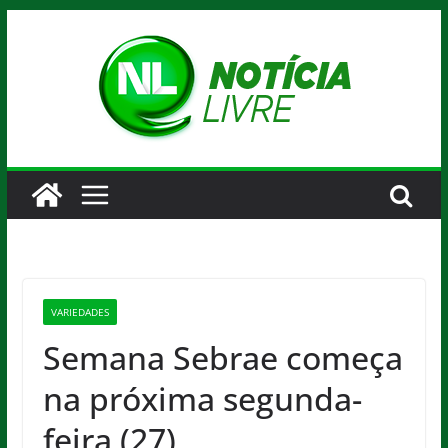
Pular
para
o
conteúdo
VARIEDADES
Semana Sebrae começa
na próxima segunda-
feira (27)