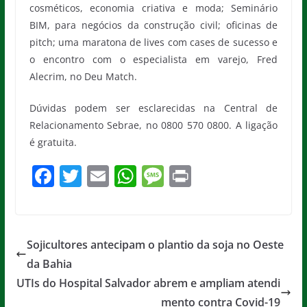
cosméticos, economia criativa e moda; Seminário
BIM, para negócios da construção civil; oficinas de
pitch; uma maratona de lives com cases de sucesso e
o encontro com o especialista em varejo, Fred
Alecrim, no Deu Match.
Dúvidas podem ser esclarecidas na Central de
Relacionamento Sebrae, no 0800 570 0800. A ligação
é gratuita.
F
T
E
W
M
Pr
a
w
m
h
e
in
c
itt
ai
at
ss
t
e
er
l
s
a
Sojicultores antecipam o plantio da soja no Oeste
b
A
g
da Bahia
o
p
e
UTIs do Hospital Salvador abrem e ampliam atendi
mento contra Covid-19