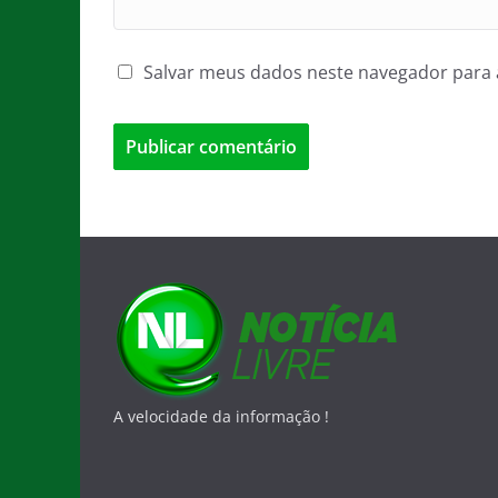
Salvar meus dados neste navegador para 
A velocidade da informação !