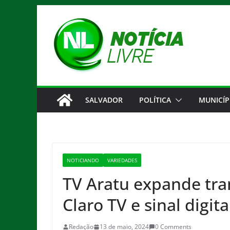
Pular
para
o
conteúdo
SALVADOR
POLÍTICA
MUNICÍP
NOTICIANDO
VARIEDADES
TV Aratu expande tra
Claro TV e sinal digit
Redação
13 de maio, 2024
0 Comments