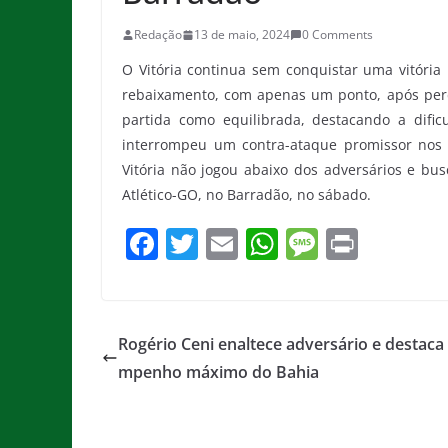
Redação
13 de maio, 2024
0 Comments
O Vitória continua sem conquistar uma vitória
rebaixamento, com apenas um ponto, após perd
partida como equilibrada, destacando a difi
interrompeu um contra-ataque promissor nos m
Vitória não jogou abaixo dos adversários e bus
Atlético-GO, no Barradão, no sábado.
F
T
E
W
M
Pr
a
w
m
h
e
in
c
itt
ai
at
ss
t
e
er
l
s
a
Rogério Ceni enaltece adversário e destaca
b
A
g
mpenho máximo do Bahia
o
p
e
o
p