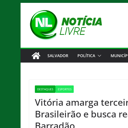
Pular
para
o
conteúdo
SALVADOR
POLÍTICA
MUNICÍP
DESTAQUES
ESPORTES
Vitória amarga tercei
Brasileirão e busca r
Barradão