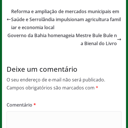
c
itt
ai
at
ss
t
e
er
l
s
a
Reforma e ampliação de mercados municipais em
b
A
g
Saúde e Serrolândia impulsionam agricultura famil
o
p
e
iar e economia local
o
p
Governo da Bahia homenageia Mestre Bule Bule n
a Bienal do Livro
k
Deixe um comentário
O seu endereço de e-mail não será publicado.
Campos obrigatórios são marcados com
*
Comentário
*