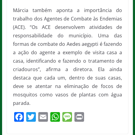
Márcia também aponta a importância do
trabalho dos Agentes de Combate às Endemias
(ACE). “Os ACE desenvolvem atividades de
responsabilidade do município. Uma das
formas de combate do Aedes aegypti é fazendo
a ação do agente a exemplo de visita casa a
casa, identificando e fazendo o tratamento de
criadouros”, afirma a diretora. Ela ainda
destaca que cada um, dentro de suas casas,
deve se atentar na eliminação de focos de
mosquitos como vasos de plantas com água
parada.
F
T
E
W
M
Pr
a
w
m
h
e
in