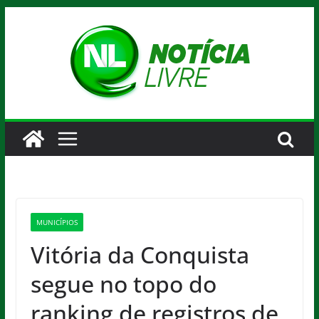
Pular
para
o
conteúdo
MUNICÍPIOS
Vitória da Conquista
segue no topo do
ranking de registros de