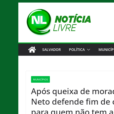
Pular
para
o
conteúdo
SALVADOR
POLÍTICA
MUNICÍP
MUNICÍPIOS
Após queixa de mora
Neto defende fim de 
para quem não tem ac