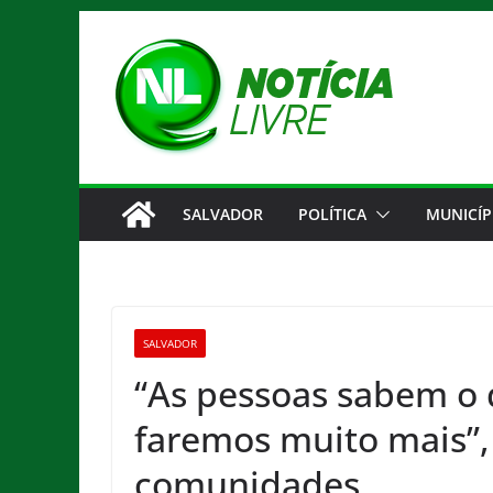
Pular
para
o
conteúdo
SALVADOR
POLÍTICA
MUNICÍP
SALVADOR
“As pessoas sabem o 
faremos muito mais”, 
comunidades