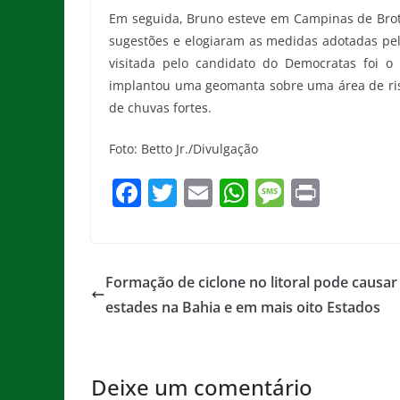
Em seguida, Bruno esteve em Campinas de Brot
sugestões e elogiaram as medidas adotadas pel
visitada pelo candidato do Democratas foi 
implantou uma geomanta sobre uma área de risc
de chuvas fortes.
Foto: Betto Jr./Divulgação
F
T
E
W
M
Pr
a
w
m
h
e
in
c
itt
ai
at
ss
t
e
er
l
s
a
Formação de ciclone no litoral pode causa
b
A
g
estades na Bahia e em mais oito Estados
o
p
e
o
p
Deixe um comentário
k