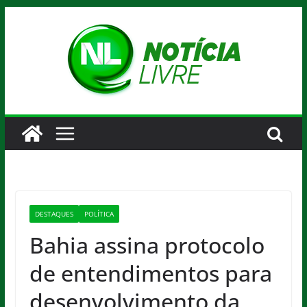
Pular
para
o
conteúdo
DESTAQUES
POLÍTICA
Bahia assina protocolo
de entendimentos para
desenvolvimento da