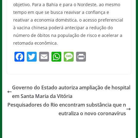
objetivo. Para a Bahia e para o Nordeste, ao mesmo
tempo em que se busca reavivar a confiança e
reativar a economia doméstica, o acesso preferencial
à vacina chinesa poderá antecipar a redução do
número de óbitos na população de risco e acelerar a
retomada econômica.
F
T
E
W
M
Pr
a
w
m
h
e
in
c
itt
ai
at
ss
t
e
er
l
s
a
Governo do Estado autoriza ampliação de hospital
b
A
g
em Santa Maria da Vitória
o
p
e
Pesquisadores do Rio encontram substância que n
o
p
eutraliza o novo coronavírus
k