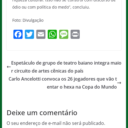
ódio ou com política do medo”, concluiu.
Foto: Divulgação
F
T
E
W
M
Pr
a
w
m
h
e
in
c
itt
ai
at
ss
t
e
er
l
s
a
Espetáculo de grupo de teatro baiano integra maio
b
A
g
r circuito de artes cênicas do país
o
p
e
Carlo Ancelotti convoca os 26 jogadores que vão t
o
p
entar o hexa na Copa do Mundo
k
Deixe um comentário
O seu endereço de e-mail não será publicado.