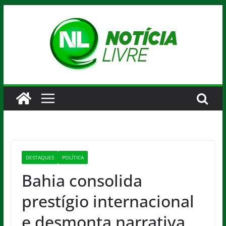
Pular
para
o
conteúdo
DESTAQUES
POLÍTICA
Bahia consolida
prestígio internacional
e desmonta narrativa