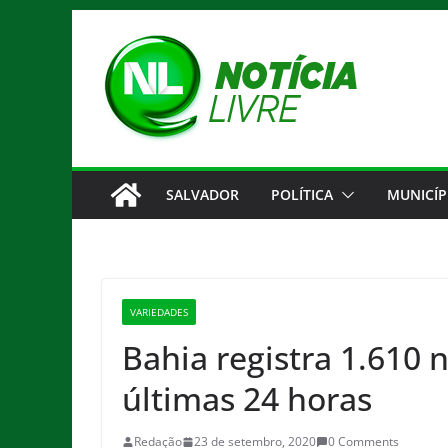
Pular
para
o
conteúdo
SALVADOR
POLÍTICA
MUNICÍP
VARIEDADES
Bahia registra 1.610 
últimas 24 horas
Redação
23 de setembro, 2020
0 Comments