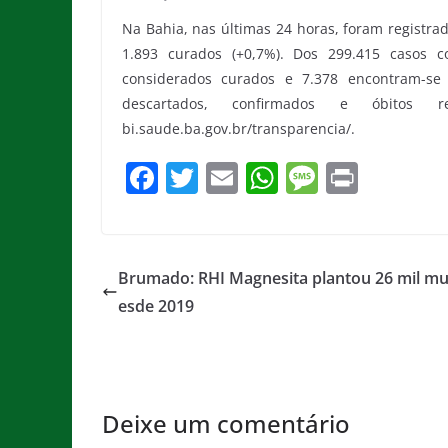
Na Bahia, nas últimas 24 horas, foram registra
1.893 curados (+0,7%). Dos 299.415 casos c
considerados curados e 7.378 encontram-se 
descartados, confirmados e óbitos r
bi.saude.ba.gov.br/transparencia/.
F
T
E
W
M
Pr
a
w
m
h
e
in
c
itt
ai
at
ss
t
e
er
l
s
a
Brumado: RHI Magnesita plantou 26 mil m
b
A
g
esde 2019
o
p
e
o
p
k
Deixe um comentário