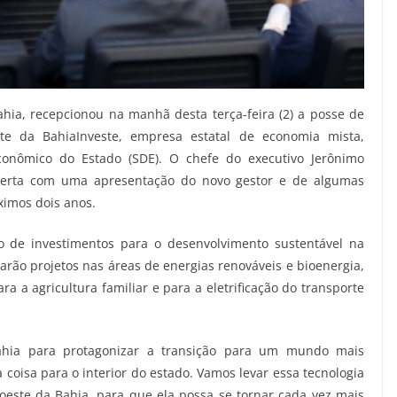
hia, recepcionou na manhã desta terça-feira (2) a posse de
te da BahiaInveste, empresa estatal de economia mista,
conômico do Estado (SDE). O chefe do executivo Jerônimo
aberta com uma apresentação do novo gestor e de algumas
ximos dois anos.
o de investimentos para o desenvolvimento sustentável na
arão projetos nas áreas de energias renováveis e bioenergia,
a a agricultura familiar e para a eletrificação do transporte
ahia para protagonizar a transição para um mundo mais
 coisa para o interior do estado. Vamos levar essa tecnologia
o oeste da Bahia, para que ela possa se tornar cada vez mais