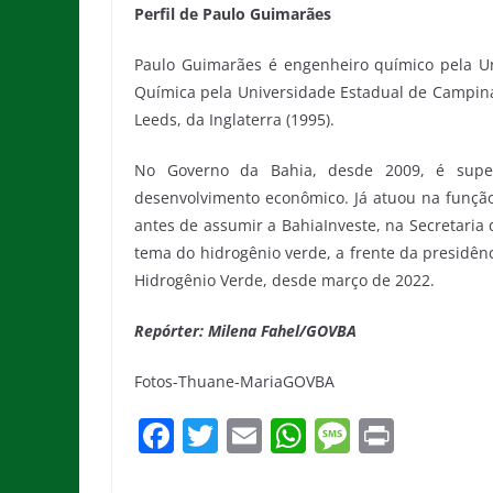
Perfil de Paulo Guimarães
Paulo Guimarães é engenheiro químico pela Un
Química pela Universidade Estadual de Campinas
Leeds, da Inglaterra (1995).
No Governo da Bahia, desde 2009, é super
desenvolvimento econômico. Já atuou na função 
antes de assumir a BahiaInveste, na Secretar
tema do hidrogênio verde, a frente da presidê
Hidrogênio Verde, desde março de 2022.
Repórter: Milena Fahel/GOVBA
Fotos-Thuane-MariaGOVBA
F
T
E
W
M
Pr
a
w
m
h
e
in