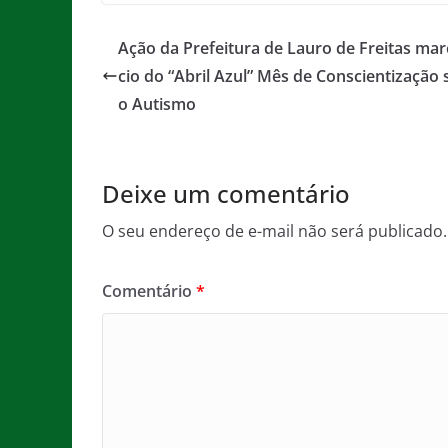
c
itt
ai
at
ss
t
e
er
l
s
a
Ação da Prefeitura de Lauro de Freitas marc
b
A
g
cio do “Abril Azul” Mês de Conscientização
o
p
e
o Autismo
o
p
k
Deixe um comentário
O seu endereço de e-mail não será publicado.
Comentário
*