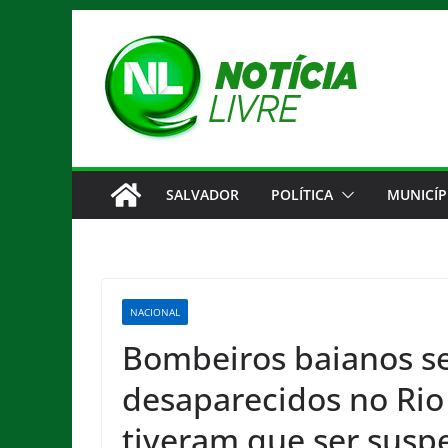
Pular
para
o
conteúdo
SALVADOR
POLÍTICA
MUNICÍP
NACIONAL
Bombeiros baianos s
desaparecidos no Rio
tiveram que ser susp