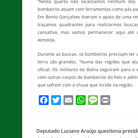
“Nesta quarta não localizamos nenhum dos d
bombeiros atuam com ferramentas como pás par
Em Bento Gonçalves tiveram o apoio de uma ret
traçamos quadrantes para realizarmos buscas
cansativa, mas vamos permanecer aqui até c
Almeida.
Durante as buscas, os bombeiros precisam ter a
terra são grandes. “Numa das regiões que atu
oficial. Os militares da Bahia seguiram para o 
com outros corpos de bombeiros do País e além 
que sofrem com a chuva que incide na região.
F
T
E
W
M
Pr
a
w
m
h
e
in
c
itt
ai
at
ss
t
e
er
l
s
a
Deputado Luciano Araújo questiona presid