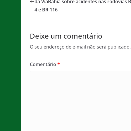
b
A
g
da ViaBahia sobre acidentes nas rodovias 
o
p
e
4 e BR-116
o
p
k
Deixe um comentário
O seu endereço de e-mail não será publicado.
Comentário
*