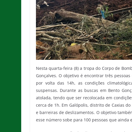
Nesta quarta-feira (8) a tropa do Corpo de Bom
Gonçalves. O objetivo é encontrar três pessoas
por volta das 14h, as condições climatológ
suspensas. Durante as buscas em Bento Gonça
atolada, tendo que ser recolocada em condiçõ
cerca de 1h. Em Galópolis, distrito de Caxias 
e barreiras de deslizamentos. O objetivo també
esse número sobe para 100 pessoas que ainda 