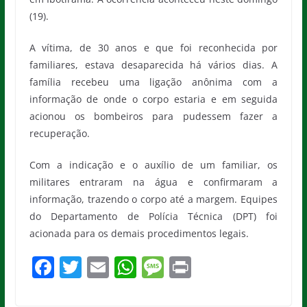
(19).
A vítima, de 30 anos e que foi reconhecida por
familiares, estava desaparecida há vários dias. A
família recebeu uma ligação anônima com a
informação de onde o corpo estaria e em seguida
acionou os bombeiros para pudessem fazer a
recuperação.
Com a indicação e o auxílio de um familiar, os
militares entraram na água e confirmaram a
informação, trazendo o corpo até a margem. Equipes
do Departamento de Polícia Técnica (DPT) foi
acionada para os demais procedimentos legais.
F
T
E
W
M
Pr
a
w
m
h
e
in