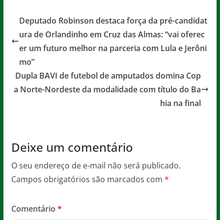
c
itt
ai
at
ss
t
e
er
l
s
a
Deputado Robinson destaca força da pré-candidat
b
A
g
ura de Orlandinho em Cruz das Almas: “vai oferec
o
p
e
er um futuro melhor na parceria com Lula e Jerôni
o
p
mo”
Dupla BAVI de futebol de amputados domina Cop
k
a Norte-Nordeste da modalidade com título do Ba
hia na final
Deixe um comentário
O seu endereço de e-mail não será publicado.
Campos obrigatórios são marcados com
*
Comentário
*