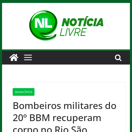
Pular
para
o
conteúdo
MUNICÍPIOS
Bombeiros militares do
20º BBM recuperam
corpo no Rio São