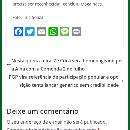
precisa ser reconhecida”, concluiu Magalhães.
Foto: Taiz Souza
F
T
E
W
M
Pr
a
w
m
h
e
in
c
itt
ai
at
ss
t
e
er
l
s
a
Nesta quinta-feira, Zé Cocá será homenageado pel
b
A
g
a Alba com a Comenda 2 de Julho
o
p
e
PGP vira referência de participação popular e opo
o
p
sição tenta lançar genérico sem credibilidade
k
Deixe um comentário
O seu endereço de e-mail não será publicado.
Campos obrigatórios são marcados com
*