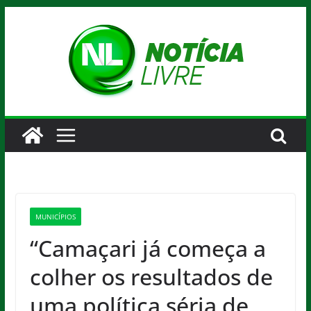
Pular
para
o
conteúdo
MUNICÍPIOS
“Camaçari já começa a
colher os resultados de
uma política séria de