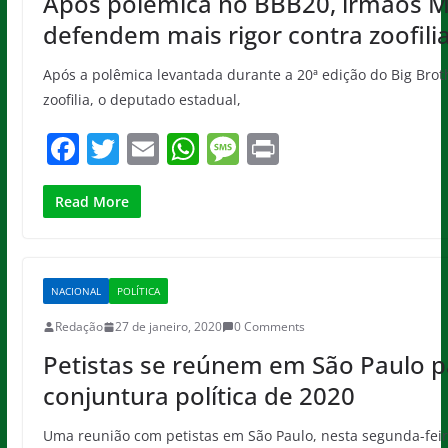
Após polêmica no BBB20, irmãos 
k
defendem mais rigor contra zoofili
Após a polêmica levantada durante a 20ª edição do Big Broth
zoofilia, o deputado estadual,
F
T
E
W
M
Pr
a
w
m
h
e
in
c
itt
ai
at
ss
t
Read More
e
er
l
s
a
b
A
g
NACIONAL
POLÍTICA
o
p
e
Redação
27 de janeiro, 2020
0 Comments
o
p
Petistas se reúnem em São Paulo p
k
conjuntura política de 2020
Uma reunião com petistas em São Paulo, nesta segunda-feir