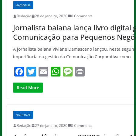
b
A
g
NACIONAL
o
p
e
Redação
28 de janeiro, 2020
0 Comments
o
p
Jornalista baiana lança livro digital
k
Comunicação para Pequenos Negó
A jornalista baiana Viviane Damasceno lançou, nesta segunda-f
importância da gestão da Comunicação Corporativa como
F
T
E
W
M
Pr
a
w
m
h
e
in
c
itt
ai
at
ss
t
Read More
e
er
l
s
a
b
A
g
NACIONAL
o
p
e
Redação
27 de janeiro, 2020
0 Comments
o
p