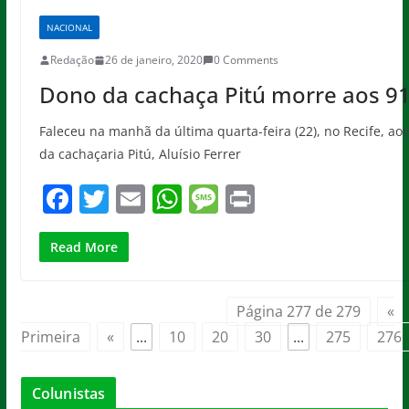
b
A
g
NACIONAL
o
p
e
Redação
26 de janeiro, 2020
0 Comments
o
p
Dono da cachaça Pitú morre aos 9
k
Faleceu na manhã da última quarta-feira (22), no Recife, ao
da cachaçaria Pitú, Aluísio Ferrer
F
T
E
W
M
Pr
a
w
m
h
e
in
c
itt
ai
at
ss
t
Read More
e
er
l
s
a
b
A
g
Página 277 de 279
«
o
p
e
Primeira
«
...
10
20
30
...
275
276
o
p
Colunistas
k