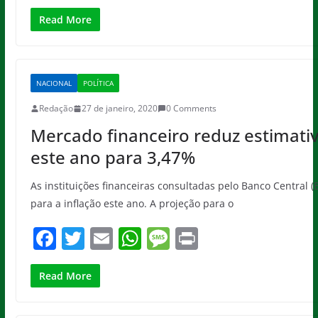
a
w
m
h
e
in
c
itt
ai
at
ss
t
Read More
e
er
l
s
a
b
A
g
NACIONAL
POLÍTICA
o
p
e
Redação
27 de janeiro, 2020
0 Comments
o
p
Mercado financeiro reduz estimativ
k
este ano para 3,47%
As instituições financeiras consultadas pelo Banco Central (
para a inflação este ano. A projeção para o
F
T
E
W
M
Pr
a
w
m
h
e
in
c
itt
ai
at
ss
t
Read More
e
er
l
s
a