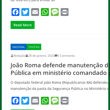
F
T
E
W
M
Pr
a
w
m
h
e
in
c
itt
ai
at
ss
t
Read More
e
er
l
s
a
b
A
g
NACIONAL
POLÍTICA
o
p
e
Redação
28 de janeiro, 2020
0 Comments
o
p
João Roma defende manutenção d
k
Pública em ministério comandado 
O deputado federal João Roma (Republicanos-BA) defendeu, n
manutenção da pasta da Segurança Pública no Ministério d
F
T
E
W
M
Pr
a
w
m
h
e
in