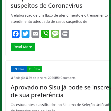
suspeitos de Coronavírus
A elaboração de um fluxo de atendimento e o treinamento d
atendimento adequado de casos suspeitos de
F
T
E
W
M
Pr
a
w
m
h
e
in
c
itt
ai
at
ss
t
Read More
e
er
l
s
a
b
A
g
NACIONAL
POLÍTICA
o
p
e
Redação
29 de janeiro, 2020
0 Comments
o
p
Aprovado no Sisu já pode se inscre
k
de sua preferência
Os estudantes classificados no Sistema de Seleção Unificada 
de fevereiro para enviar às