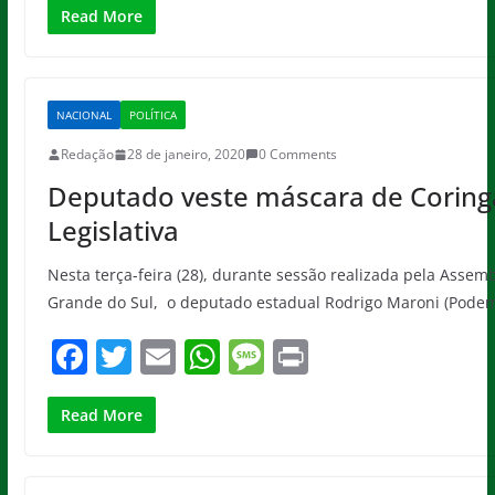
c
itt
ai
at
ss
t
Read More
e
er
l
s
a
b
A
g
NACIONAL
POLÍTICA
o
p
e
Redação
28 de janeiro, 2020
0 Comments
o
p
Deputado veste máscara de Coring
k
Legislativa
Nesta terça-feira (28), durante sessão realizada pela Assemb
Grande do Sul, o deputado estadual Rodrigo Maroni (Pode
F
T
E
W
M
Pr
a
w
m
h
e
in
c
itt
ai
at
ss
t
Read More
e
er
l
s
a