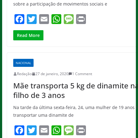
sobre a participação de movimentos sociais e
F
T
E
W
M
Pr
a
w
m
h
e
in
c
itt
ai
at
ss
t
Read More
e
er
l
s
a
b
A
g
NACIONAL
o
p
e
Redação
27 de janeiro, 2020
1 Comment
o
p
Mãe transporta 5 kg de dinamite n
k
filho de 3 anos
Na tarde da última sexta-feira, 24, uma mulher de 19 anos f
transportar uma dinamite de
F
T
E
W
M
Pr