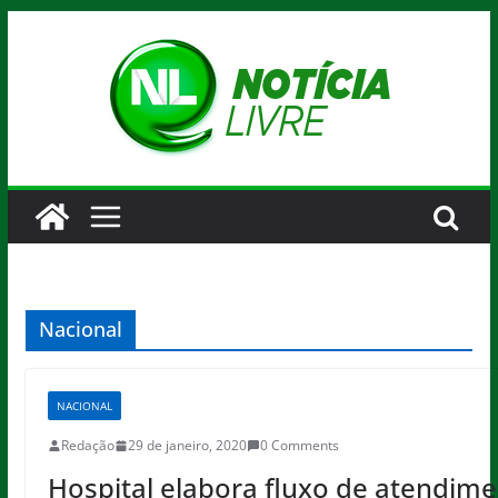
Pular
para
o
conteúdo
Nacional
NACIONAL
Redação
29 de janeiro, 2020
0 Comments
Hospital elabora fluxo de atendim