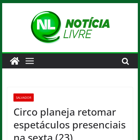
Pular
para
o
conteúdo
SALVADOR
Circo planeja retomar
espetáculos presenciais
na sexta (23)