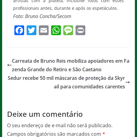
artistas com a plateia, inclusive fotos com esses
profissionais antes, durante e após os espetáculos.
Foto: Bruno Concha/Secom
F
T
E
W
M
Pr
a
w
m
h
e
in
c
itt
ai
at
ss
t
e
er
l
s
a
Carreata de Bruno Reis mobiliza apoiadores em Fa
b
A
g
zenda Grande do Retiro e São Caetano
o
p
e
Sedur recebe 50 mil máscaras de proteção da Skyr
o
p
ail para comunidades carentes
k
Deixe um comentário
O seu endereço de e-mail não será publicado.
Campos obrigatórios são marcados com
*