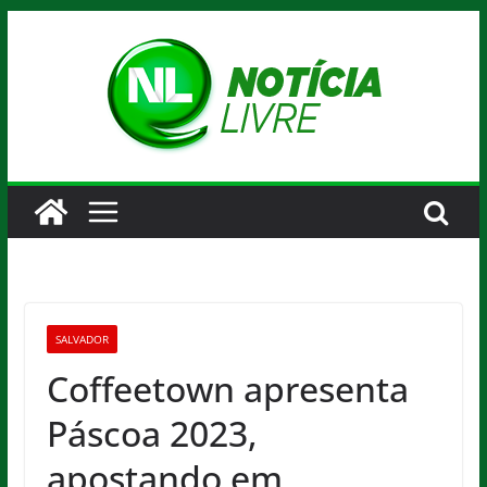
Pular
para
o
conteúdo
SALVADOR
Coffeetown apresenta
Páscoa 2023,
apostando em