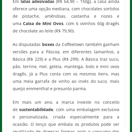
Em
latas adesivadas
(R$ 64,90 – 150g), a casa ainda
oferece uma opção mediana, com chocolates sortidos
de pistache, amêndoas, castanha e nozes e
uma
Caixa de Mini Ovos
, com 6 ovinhos 60g dragês
de chocolate ao leite (R$ 79,90).
As disputadas
boxes
da Coffeetown também ganham
versões para a Páscoa, em diferentes tamanhos, a
Básica (R$ 229) e a Plus (R$ 299). A Básica traz suco,
pão, terrine, mel, geleia, manteiga, bolo e mini ovos
dragês. Já a Plus conta com os mesmos itens, mas
uma meia garrafa de vinho ao invés do suco, mais
queijo emmenthal e presunto parma.
Em mais um ano, a marca investe no conceito
de
sustentabilidade
, com uma embalagem exclusiva
e personalizada, criada especialmente para a
ocasião. O lenço que embala os produtos pode ser
reutilizado de diversas formas após o consumo dos