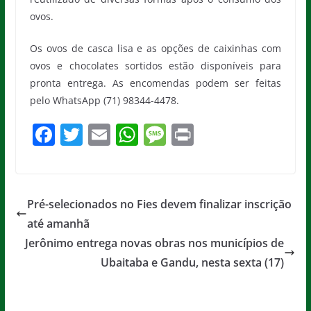
ovos.
Os ovos de casca lisa e as opções de caixinhas com
ovos e chocolates sortidos estão disponíveis para
pronta entrega. As encomendas podem ser feitas
pelo WhatsApp (71) 98344-4478.
F
T
E
W
M
Pr
a
w
m
h
e
in
c
itt
ai
at
ss
t
e
er
l
s
a
Pré-selecionados no Fies devem finalizar inscrição
b
A
g
até amanhã
o
p
e
Jerônimo entrega novas obras nos municípios de
o
p
Ubaitaba e Gandu, nesta sexta (17)
k