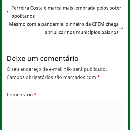
e
er
l
s
a
Ferreira Costa é marca mais lembrada pelos soter
b
A
g
opolitanos
o
p
e
Mesmo com a pandemia, dinheiro da CFEM chega
o
p
a triplicar nos municípios baianos
k
Deixe um comentário
O seu endereço de e-mail não será publicado.
Campos obrigatórios são marcados com
*
Comentário
*