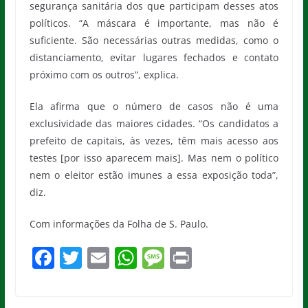
segurança sanitária dos que participam desses atos
políticos. “A máscara é importante, mas não é
suficiente. São necessárias outras medidas, como o
distanciamento, evitar lugares fechados e contato
próximo com os outros”, explica.
Ela afirma que o número de casos não é uma
exclusividade das maiores cidades. “Os candidatos a
prefeito de capitais, às vezes, têm mais acesso aos
testes [por isso aparecem mais]. Mas nem o político
nem o eleitor estão imunes a essa exposição toda”,
diz.
Com informações da Folha de S. Paulo.
F
T
E
W
M
Pr
a
w
m
h
e
in
c
itt
ai
at
ss
t