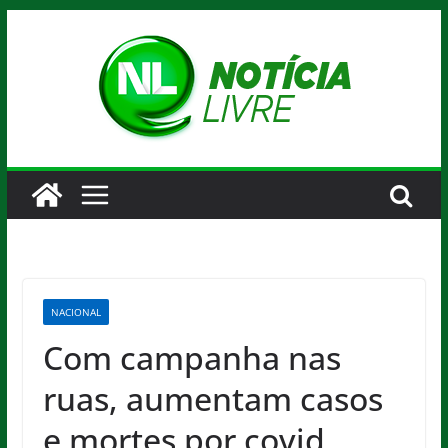
Pular
para
o
conteúdo
NACIONAL
Com campanha nas
ruas, aumentam casos
e mortes por covid