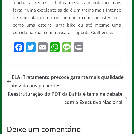
ajudar a reduzir efeitos dessa alimentação mais
farta. “Uma excelente saída é um treino mais intenso
de musculação, ou um aeróbico com consistência –
como uma esteira, uma bike ou até mesmo uma
corrida na rua, com máscara!”, aponta Guilherme.
F
T
E
W
M
Pr
a
w
m
h
e
in
c
itt
ai
at
ss
t
e
er
l
s
a
ELA: Tratamento precoce garante mais qualidade
b
A
g
de vida aos pacientes
o
p
e
Reestruturação do PDT da Bahia é tema de debate
o
p
com a Executiva Nacional
k
Deixe um comentário