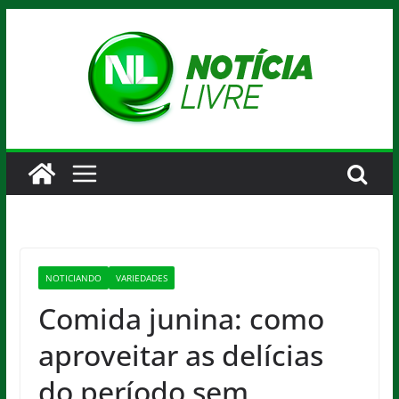
Pular
para
o
conteúdo
NOTICIANDO
VARIEDADES
Comida junina: como
aproveitar as delícias
do período sem