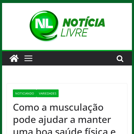
Pular
para
o
conteúdo
NOTICIANDO
VARIEDADES
Como a musculação
pode ajudar a manter
uma boa saúde física e