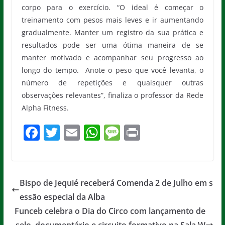
corpo para o exercício. “O ideal é começar o
treinamento com pesos mais leves e ir aumentando
gradualmente. Manter um registro da sua prática e
resultados pode ser uma ótima maneira de se
manter motivado e acompanhar seu progresso ao
longo do tempo. Anote o peso que você levanta, o
número de repetições e quaisquer outras
observações relevantes”, finaliza o professor da Rede
Alpha Fitness.
F
T
E
W
M
Pr
a
w
m
h
e
in
c
itt
ai
at
ss
t
e
er
l
s
a
Bispo de Jequié receberá Comenda 2 de Julho em s
b
A
g
essão especial da Alba
o
p
e
Funceb celebra o Dia do Circo com lançamento de
selo, documentário e circuito formativo na Sala W