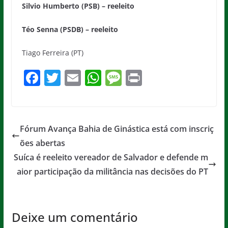
Silvio Humberto (PSB) – reeleito
Téo Senna (PSDB) – reeleito
Tiago Ferreira (PT)
F
T
E
W
M
Pr
a
w
m
h
e
in
c
itt
ai
at
ss
t
e
er
l
s
a
Fórum Avança Bahia de Ginástica está com inscriç
b
A
g
ões abertas
o
p
e
Suíca é reeleito vereador de Salvador e defende m
o
p
aior participação da militância nas decisões do PT
k
Deixe um comentário