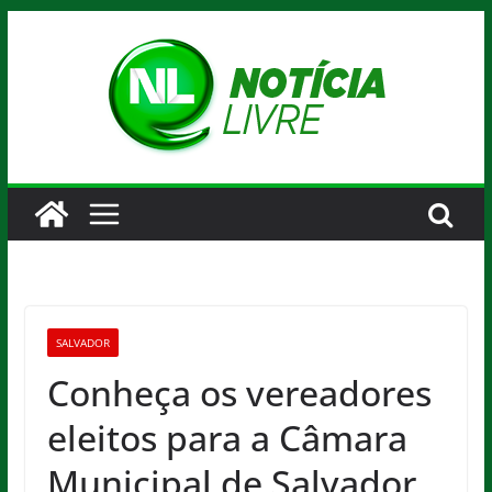
Pular
para
o
conteúdo
SALVADOR
Conheça os vereadores
eleitos para a Câmara
Municipal de Salvador