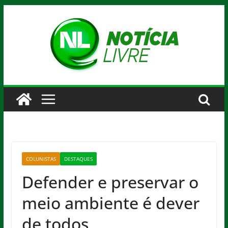
Pular
para
o
conteúdo
COLUNISTAS
DESTAQUES
Defender e preservar o
meio ambiente é dever
de todos