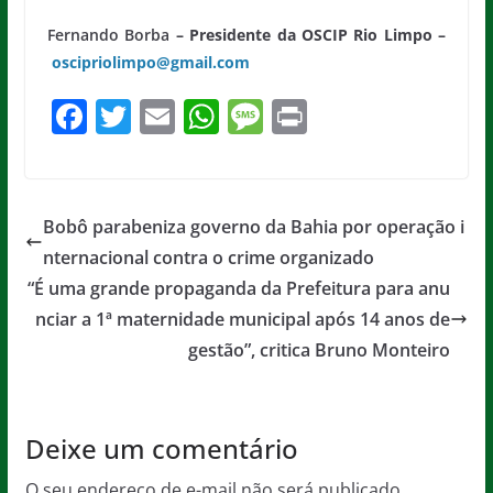
Fernando Borba
– Presidente da OSCIP Rio Limpo –
oscipriolimpo@gmail.com
F
T
E
W
M
Pr
a
w
m
h
e
in
c
itt
ai
at
ss
t
e
er
l
s
a
Bobô parabeniza governo da Bahia por operação i
b
A
g
nternacional contra o crime organizado
o
p
e
“É uma grande propaganda da Prefeitura para anu
o
p
nciar a 1ª maternidade municipal após 14 anos de
gestão”, critica Bruno Monteiro
k
Deixe um comentário
O seu endereço de e-mail não será publicado.