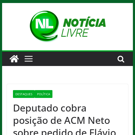
Pular
para
o
conteúdo
DESTAQUES
POLÍTICA
Deputado cobra
posição de ACM Neto
sobre pedido de Flávio