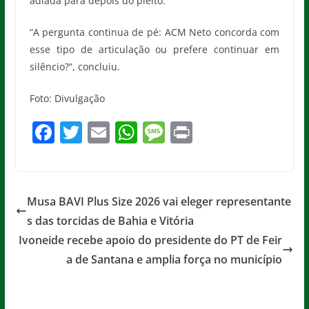
adiada para depois do pleito.
“A pergunta continua de pé: ACM Neto concorda com
esse tipo de articulação ou prefere continuar em
silêncio?”, concluiu.
Foto: Divulgação
F
T
E
W
M
Pr
a
w
m
h
e
in
c
itt
ai
at
ss
t
e
er
l
s
a
Musa BAVI Plus Size 2026 vai eleger representante
b
A
g
s das torcidas de Bahia e Vitória
o
p
e
Ivoneide recebe apoio do presidente do PT de Feir
o
p
a de Santana e amplia força no município
k