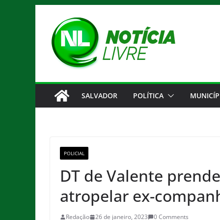
Pular
para
o
conteúdo
SALVADOR
POLÍTICA
MUNICÍP
POLICIAL
DT de Valente prend
atropelar ex-compan
Redação
26 de janeiro, 2023
0 Comments