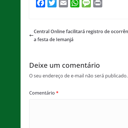
F
T
E
W
M
Pr
a
w
m
h
e
in
c
itt
ai
at
ss
t
e
er
l
s
a
Central Online facilitará registro de ocorrên
b
A
g
a festa de Iemanjá
o
p
e
o
p
Deixe um comentário
k
O seu endereço de e-mail não será publicado.
Comentário
*