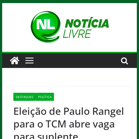
Pular
para
o
conteúdo
DESTAQUES
POLÍTICA
Eleição de Paulo Rangel
para o TCM abre vaga
para suplente