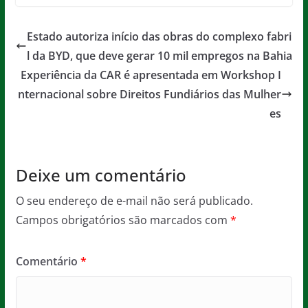
c
itt
ai
at
ss
t
e
er
l
s
a
Estado autoriza início das obras do complexo fabri
b
A
g
l da BYD, que deve gerar 10 mil empregos na Bahia
o
p
e
Experiência da CAR é apresentada em Workshop I
o
p
nternacional sobre Direitos Fundiários das Mulher
es
k
Deixe um comentário
O seu endereço de e-mail não será publicado.
Campos obrigatórios são marcados com
*
Comentário
*