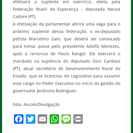
efetivará a suplente em exercício, eleita pela
Federação Brasil da Esperança – deputada Neusa
Cadore (PT).
A efetivação da parlamentar abrirá uma vaga para o
próximo suplente dessa federação, o ex-deputado
petista Marcelino Galo, que deverá ser convocado
para tomar posse pelo presidente Adolfo Menezes,
após a renúncia de Paulo Rangel. Ele exercerá o
mandado na suplência do deputado Osni Cardoso
(PT), atual secretário de Desenvolvimento Rural do
Estado, que se licenciou do Legislativo para assumir
esse cargo no Poder Executivo no início da gestão do
governador Jerônimo Rodrigues.
Foto: Ascom/Divulgação
F
T
E
W
M
Pr
a
w
m
h
e
in