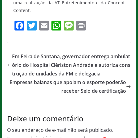
uma realização da AT Entretenimento e da Concept
Content.
F
T
E
W
M
Pr
a
w
m
h
e
in
c
itt
ai
at
ss
t
e
er
l
s
a
Em Feira de Santana, governador entrega ambulat
b
A
g
ório do Hospital Clériston Andrade e autoriza cons
o
p
e
trução de unidades da PM e delegacia
o
p
Empresas baianas que apoiam o esporte poderão
receber Selo de certificação
k
Deixe um comentário
O seu endereço de e-mail não será publicado.