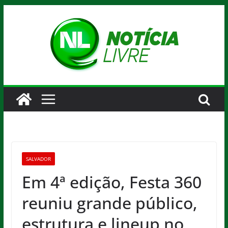
Pular
para
o
conteúdo
SALVADOR
Em 4ª edição, Festa 360
reuniu grande público,
estrutura e lineup no