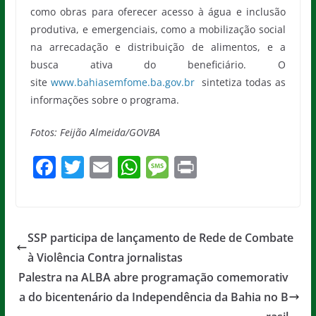
como obras para oferecer acesso à água e inclusão
produtiva, e emergenciais, como a mobilização social
na arrecadação e distribuição de alimentos, e a
busca ativa do beneficiário. O
site
www.bahiasemfome.ba.gov.br
sintetiza todas as
informações sobre o programa.
Fotos: Feijão Almeida/GOVBA
F
T
E
W
M
Pr
a
w
m
h
e
in
c
itt
ai
at
ss
t
e
er
l
s
a
SSP participa de lançamento de Rede de Combate
b
A
g
à Violência Contra jornalistas
o
p
e
Palestra na ALBA abre programação comemorativ
o
p
a do bicentenário da Independência da Bahia no B