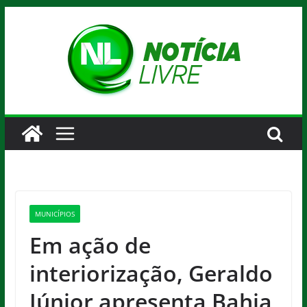
Pular
para
o
conteúdo
MUNICÍPIOS
Em ação de
interiorização, Geraldo
Júnior apresenta Bahia