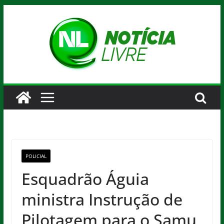
Pular
para
o
conteúdo
POLICIAL
Esquadrão Águia
ministra Instrução de
Pilotagem para o Samu