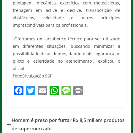
pilotagem, mecânica, exercícios com motocicletas,
frenagem em aclive e declive, transposição de
obstáculos, velocidade e outros princípios
imprescindíveis para os profissionais.
“Ofertamos um arcabouço técnico para ser utilizado
em diferentes situações, buscando minimizar a
possibilidade de acidentes, dando mais segurança ao
piloto e celeridade no atendimento”, explicou o
oficial.
Foto:Divulgação SSP
F
T
E
W
M
Pr
a
w
m
h
e
in
c
itt
ai
at
ss
t
e
er
l
s
a
Homem é preso por furtar R$ 8,5 mil em produtos
b
A
g
de supermercado