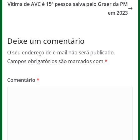
o
p
e
Vítima de AVC é 15ª pessoa salva pelo Graer da PM
o
p
em 2023
k
Deixe um comentário
O seu endereço de e-mail não será publicado.
Campos obrigatórios são marcados com
*
Comentário
*