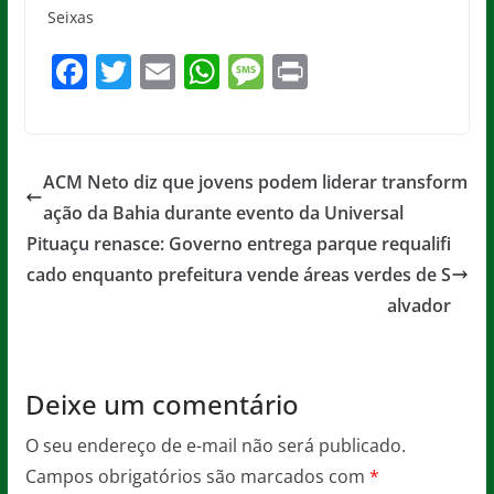
Seixas
F
T
E
W
M
Pr
a
w
m
h
e
in
c
itt
ai
at
ss
t
e
er
l
s
a
ACM Neto diz que jovens podem liderar transform
b
A
g
ação da Bahia durante evento da Universal
o
p
e
Pituaçu renasce: Governo entrega parque requalifi
o
p
cado enquanto prefeitura vende áreas verdes de S
alvador
k
Deixe um comentário
O seu endereço de e-mail não será publicado.
Campos obrigatórios são marcados com
*