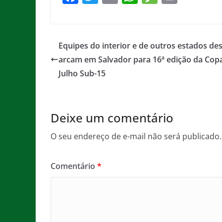
a
w
m
h
e
in
c
itt
ai
at
ss
t
e
er
l
s
a
Equipes do interior e de outros estados d
b
A
g
arcam em Salvador para 16ª edição da Copa
o
p
e
Julho Sub-15
o
p
k
Deixe um comentário
O seu endereço de e-mail não será publicado.
Comentário
*