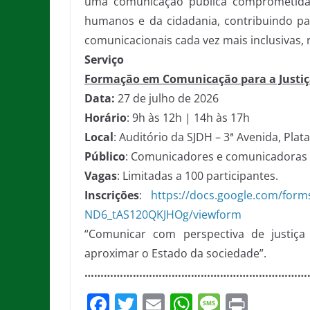
uma comunicação pública comprometida 
humanos e da cidadania, contribuindo par
comunicacionais cada vez mais inclusivas, 
Serviço
Formação em Comunicação para a Justiç
Data:
27 de julho de 2026
Horário
: 9h às 12h | 14h às 17h
Local
: Auditório da SJDH – 3ª Avenida, Plat
Público
: Comunicadores e comunicadoras 
Vagas
: Limitadas a 100 participantes.
Inscrições
:
https://docs.google.com/fo
ND6_tAS120QKJHOg/viewform
“Comunicar com perspectiva de justiça r
aproximar o Estado da sociedade”.
……………………………………………………………
F
T
E
W
M
Pr