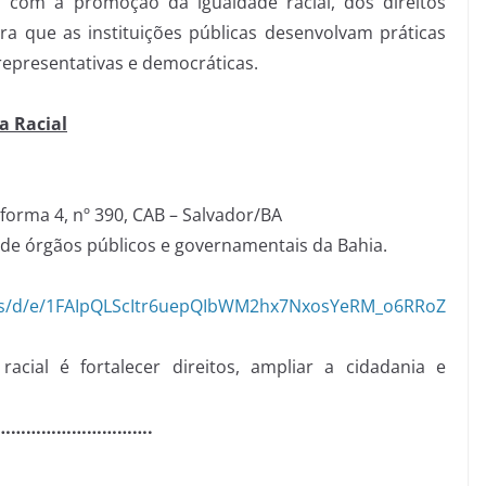
com a promoção da igualdade racial, dos direitos
a que as instituições públicas desenvolvam práticas
representativas e democráticas.
a Racial
aforma 4, nº 390, CAB – Salvador/BA
de órgãos públicos e governamentais da Bahia.
rms/d/e/1FAIpQLScItr6uepQIbWM2hx7NxosYeRM_o6RRoZ
acial é fortalecer direitos, ampliar a cidadania e
………………………….