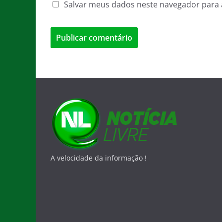
Salvar meus dados neste navegador para 
A velocidade da informação !