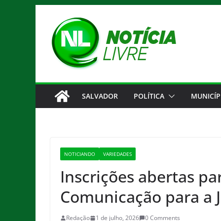
Pular
para
o
conteúdo
SALVADOR
POLÍTICA
MUNICÍP
NOTICIANDO
VARIEDADES
Inscrições abertas pa
Comunicação para a J
Redação
1 de julho, 2026
0 Comments