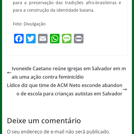
para a preservação das tradições afro-brasileiras e
para a construção da identidade baiana.
Foto: Divulgação
F
T
E
W
M
Pr
a
w
m
h
e
in
c
itt
ai
at
ss
t
e
er
l
s
a
Ivoneide Caetano reúne igrejas em Salvador em m
b
A
g
ais uma ação contra feminicídio
o
p
e
Lídice diz que time de ACM Neto esconde abandon
o
p
o de escola para crianças autistas em Salvador
k
Deixe um comentário
O seu endereço de e-mail não será publicado.