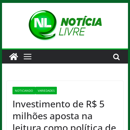
Pular
para
o
conteúdo
NOTICIANDO
VARIEDADES
Investimento de R$ 5
milhões aposta na
leitura como política de