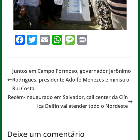
F
T
E
W
M
Pr
a
w
m
h
e
in
c
itt
ai
at
ss
t
e
er
l
s
a
Juntos em Campo Formoso, governador Jerônimo
b
A
g
Rodrigues, presidente Adolfo Menezes e ministro
o
p
e
Rui Costa
o
p
Recém-inaugurado em Salvador, call center da Clín
ica Delfin vai atender todo o Nordeste
k
Deixe um comentário