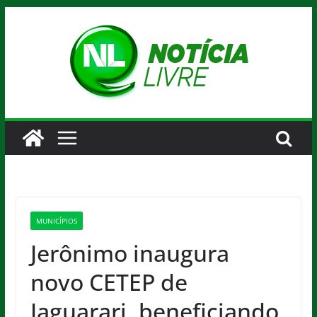
Pular
para
o
conteúdo
MUNICÍPIOS
Jerônimo inaugura
novo CETEP de
Jaguarari, beneficiando