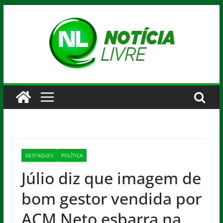
Pular
para
o
conteúdo
DESTAQUES
POLÍTICA
Júlio diz que imagem de
bom gestor vendida por
ACM Neto esbarra na