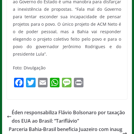
ao Governo do Estado é uma manobra para disfarçar
a inexistência de propostas. “Fala mal do Governo
para tentar esconder sua incapacidade de pensar
projetos para o povo. O único projeto de ACM Neto é
o de poder pessoal, mas a Bahia vai responder
elegendo o projeto coletivo feito pelo povo e para o
povo do governador Jerônimo Rodrigues e do
presidente Lula”.
Foto: Divulgação
F
T
E
W
M
Pr
a
w
m
h
e
in
c
itt
ai
at
ss
t
e
er
l
s
a
Éden responsabiliza Flávio Bolsonaro por taxação
b
A
g
dos EUA ao Brasil: “Tariflávio”
o
p
e
Parceria Bahia-Brasil beneficia Juazeiro com inaug