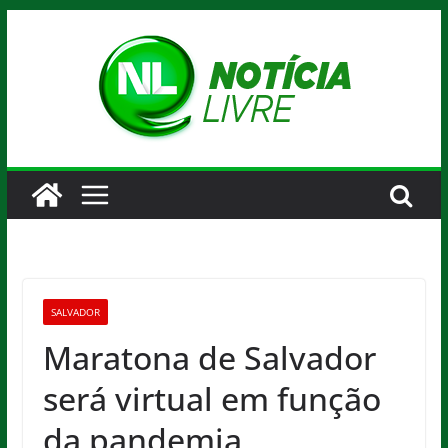
Pular
para
o
conteúdo
SALVADOR
Maratona de Salvador
será virtual em função
da pandemia