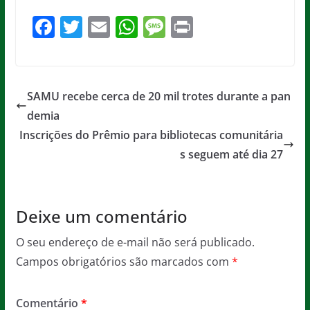
F
T
E
W
M
Pr
a
w
m
h
e
in
c
itt
ai
at
ss
t
e
er
l
s
a
SAMU recebe cerca de 20 mil trotes durante a pan
b
A
g
demia
o
p
e
Inscrições do Prêmio para bibliotecas comunitária
o
p
s seguem até dia 27
k
Deixe um comentário
O seu endereço de e-mail não será publicado.
Campos obrigatórios são marcados com
*
Comentário
*