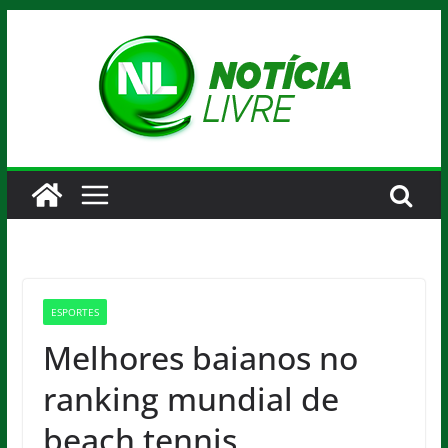
Pular
para
o
conteúdo
ESPORTES
Melhores baianos no
ranking mundial de
beach tennis