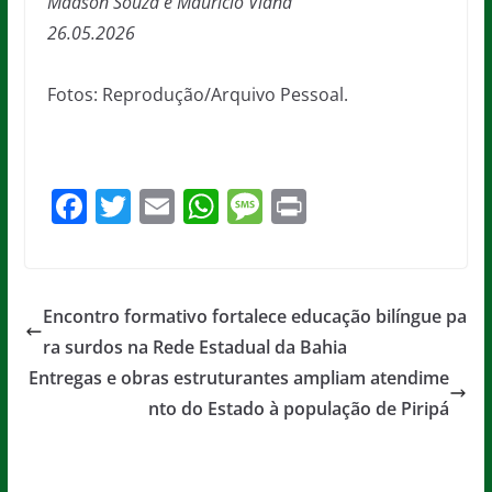
Madson Souza e Maurício Viana
26.05.2026
Fotos: Reprodução/Arquivo Pessoal.
F
T
E
W
M
Pr
a
w
m
h
e
in
c
itt
ai
at
ss
t
e
er
l
s
a
Encontro formativo fortalece educação bilíngue pa
b
A
g
ra surdos na Rede Estadual da Bahia
o
p
e
Entregas e obras estruturantes ampliam atendime
o
p
nto do Estado à população de Piripá
k