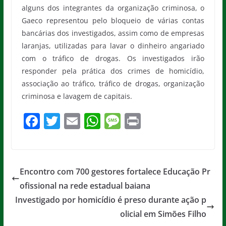
alguns dos integrantes da organização criminosa, o
Gaeco representou pelo bloqueio de várias contas
bancárias dos investigados, assim como de empresas
laranjas, utilizadas para lavar o dinheiro angariado
com o tráfico de drogas. Os investigados irão
responder pela prática dos crimes de homicídio,
associação ao tráfico, tráfico de drogas, organização
criminosa e lavagem de capitais.
F
T
E
W
M
Pr
a
w
m
h
e
in
c
itt
ai
at
ss
t
e
er
l
s
a
Encontro com 700 gestores fortalece Educação Pr
b
A
g
ofissional na rede estadual baiana
o
p
e
Investigado por homicídio é preso durante ação p
o
p
olicial em Simões Filho