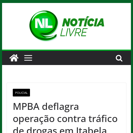
Pular
para
o
conteúdo
POLICIAL
MPBA deflagra
operação contra tráfico
de drogas em Itabela