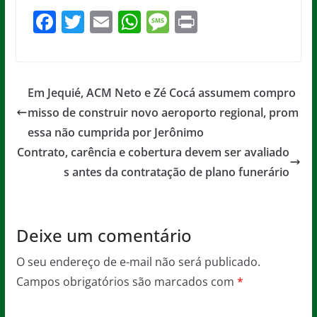
F
T
E
W
M
Pr
a
w
m
h
e
in
c
itt
ai
at
ss
t
e
er
l
s
a
Em Jequié, ACM Neto e Zé Cocá assumem compro
b
A
g
misso de construir novo aeroporto regional, prom
o
p
e
essa não cumprida por Jerônimo
o
p
Contrato, carência e cobertura devem ser avaliado
s antes da contratação de plano funerário
k
Deixe um comentário
O seu endereço de e-mail não será publicado.
Campos obrigatórios são marcados com
*