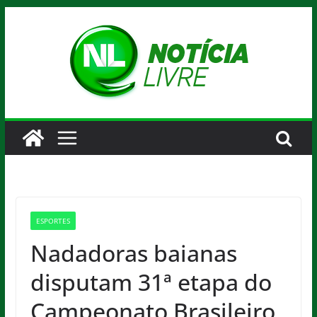
Pular
para
o
conteúdo
ESPORTES
Nadadoras baianas
disputam 31ª etapa do
Campeonato Brasileiro