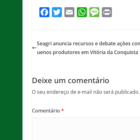
F
T
E
W
M
Pr
a
w
m
h
e
in
c
itt
ai
at
ss
t
e
er
l
s
a
Seagri anuncia recursos e debate ações co
b
A
g
uenos produtores em Vitória da Conquista
o
p
e
o
p
Deixe um comentário
k
O seu endereço de e-mail não será publicado.
Comentário
*