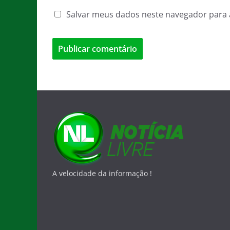
Salvar meus dados neste navegador para 
A velocidade da informação !