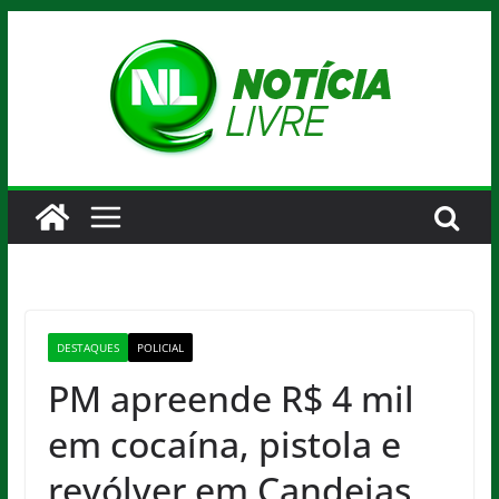
Pular
para
o
conteúdo
DESTAQUES
POLICIAL
PM apreende R$ 4 mil
em cocaína, pistola e
revólver em Candeias