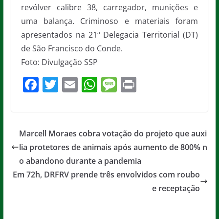
revólver calibre 38, carregador, munições e
uma balança. Criminoso e materiais foram
apresentados na 21ª Delegacia Territorial (DT)
de São Francisco do Conde.
Foto: Divulgação SSP
F
T
E
W
M
Pr
a
w
m
h
e
in
c
itt
ai
at
ss
t
e
er
l
s
a
Marcell Moraes cobra votação do projeto que auxi
b
A
g
lia protetores de animais após aumento de 800% n
o
p
e
o abandono durante a pandemia
o
p
Em 72h, DRFRV prende três envolvidos com roubo
e receptação
k