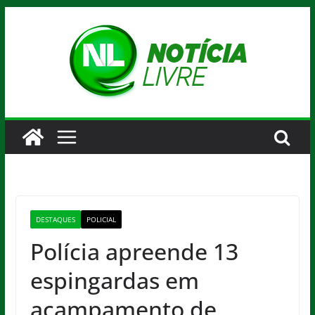
Pular
para
o
conteúdo
DESTAQUES
POLICIAL
Polícia apreende 13
espingardas em
acampamento de