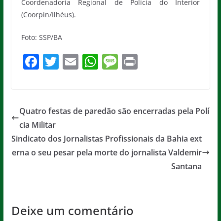
Coordenadoria Regional de Polícia do Interior
(Coorpin/Ilhéus).
Foto: SSP/BA
F
T
E
W
M
Pr
a
w
m
h
e
in
c
itt
ai
at
ss
t
e
er
l
s
a
Quatro festas de paredão são encerradas pela Polí
b
A
g
cia Militar
o
p
e
Sindicato dos Jornalistas Profissionais da Bahia ext
o
p
erna o seu pesar pela morte do jornalista Valdemir
Santana
k
Deixe um comentário