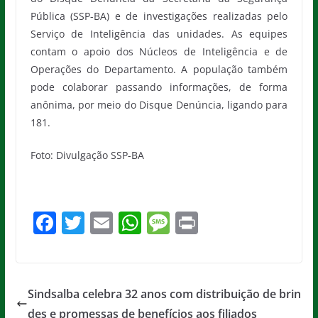
Pública (SSP-BA) e de investigações realizadas pelo
Serviço de Inteligência das unidades. As equipes
contam o apoio dos Núcleos de Inteligência e de
Operações do Departamento. A população também
pode colaborar passando informações, de forma
anônima, por meio do Disque Denúncia, ligando para
181.
Foto: Divulgação SSP-BA
F
T
E
W
M
Pr
a
w
m
h
e
in
c
itt
ai
at
ss
t
e
er
l
s
a
Sindsalba celebra 32 anos com distribuição de brin
b
A
g
des e promessas de benefícios aos filiados