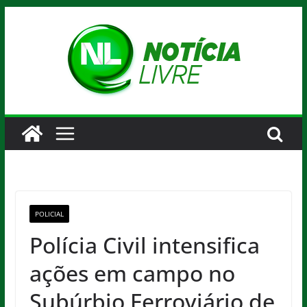
Pular
para
o
conteúdo
POLICIAL
Polícia Civil intensifica
ações em campo no
Subúrbio Ferroviário de