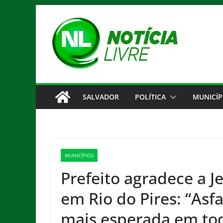
Pular
para
o
conteúdo
SALVADOR
POLÍTICA
MUNICÍP
MUNICÍPIOS
Prefeito agradece a 
em Rio do Pires: “Asfa
mais esperada em to