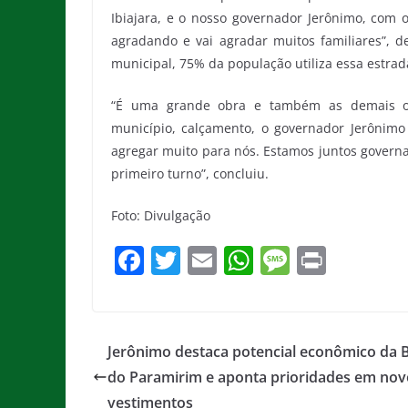
Ibiajara, e o nosso governador Jerônimo, com o
agradando e vai agradar muitos familiares”, d
municipal, 75% da população utiliza essa estrad
“É uma grande obra e também as demais ob
município, calçamento, o governador Jerônimo 
agregar muito para nós. Estamos juntos governa
primeiro turno”, concluiu.
Foto: Divulgação
F
T
E
W
M
Pr
a
w
m
h
e
in
c
itt
ai
at
ss
t
e
er
l
s
a
Jerônimo destaca potencial econômico da 
b
A
g
do Paramirim e aponta prioridades em nov
o
p
e
vestimentos