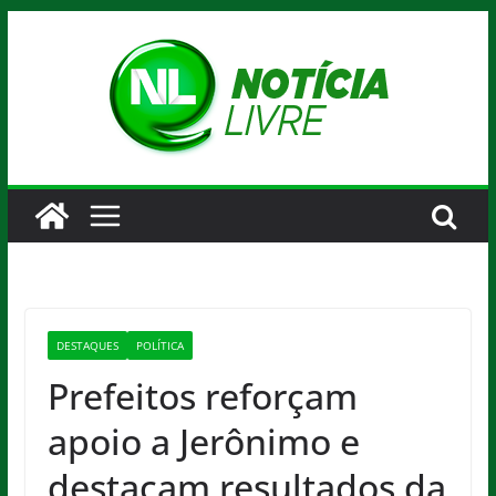
Pular
para
o
conteúdo
DESTAQUES
POLÍTICA
Prefeitos reforçam
apoio a Jerônimo e
destacam resultados da