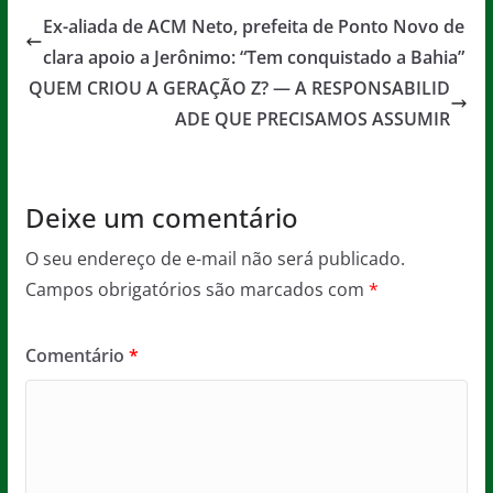
e
er
l
s
a
Ex-aliada de ACM Neto, prefeita de Ponto Novo de
b
A
g
clara apoio a Jerônimo: “Tem conquistado a Bahia”
o
p
e
QUEM CRIOU A GERAÇÃO Z? — A RESPONSABILID
o
p
ADE QUE PRECISAMOS ASSUMIR
k
Deixe um comentário
O seu endereço de e-mail não será publicado.
Campos obrigatórios são marcados com
*
Comentário
*