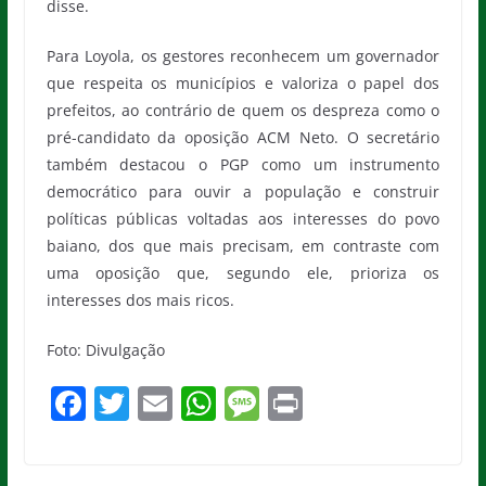
disse.
Para Loyola, os gestores reconhecem um governador
que respeita os municípios e valoriza o papel dos
prefeitos, ao contrário de quem os despreza como o
pré-candidato da oposição ACM Neto. O secretário
também destacou o PGP como um instrumento
democrático para ouvir a população e construir
políticas públicas voltadas aos interesses do povo
baiano, dos que mais precisam, em contraste com
uma oposição que, segundo ele, prioriza os
interesses dos mais ricos.
Foto: Divulgação
F
T
E
W
M
Pr
a
w
m
h
e
in
c
itt
ai
at
ss
t