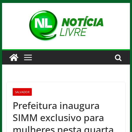
Pular
para
o
conteúdo
SALVADOR
Prefeitura inaugura
SIMM exclusivo para
mulheres nesta quarta