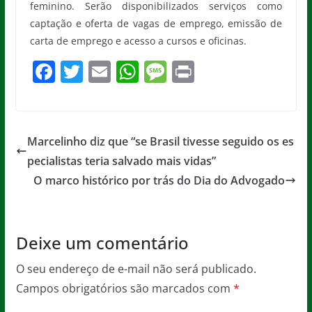
feminino. Serão disponibilizados serviços como
captação e oferta de vagas de emprego, emissão de
carta de emprego e acesso a cursos e oficinas.
F
T
E
W
M
Pr
a
w
m
h
e
in
c
itt
ai
at
ss
t
e
er
l
s
a
Marcelinho diz que “se Brasil tivesse seguido os es
b
A
g
pecialistas teria salvado mais vidas”
o
p
e
O marco histórico por trás do Dia do Advogado
o
p
k
Deixe um comentário
O seu endereço de e-mail não será publicado.
Campos obrigatórios são marcados com
*