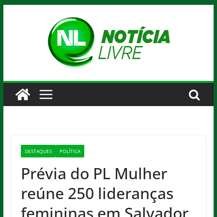
Pular
para
o
conteúdo
DESTAQUES
POLÍTICA
Prévia do PL Mulher
reúne 250 lideranças
femininas em Salvador