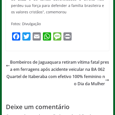
perdeu sua força para defender a família brasileira e
os valores cristãos”, comemorou
Fotos: Divulgação
F
T
E
W
M
Pr
a
w
m
h
e
in
c
itt
ai
at
ss
t
e
er
l
s
a
Bombeiros de Jaguaquara retiram vítima fatal pres
b
A
g
a em ferragens após acidente veicular na BA 062
o
p
e
Quartel de Itaberaba com efetivo 100% feminino n
o
p
o Dia da Mulher
k
Deixe um comentário