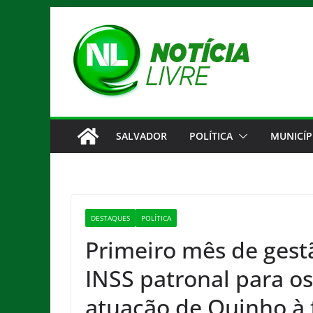
Pular
para
o
conteúdo
SALVADOR
POLÍTICA
MUNICÍP
DESTAQUES
POLÍTICA
Primeiro mês de gest
INSS patronal para os
atuação de Quinho à 