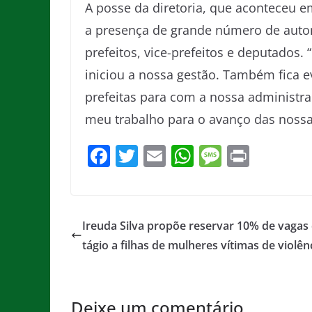
A posse da diretoria, que aconteceu e
a presença de grande número de autori
prefeitos, vice-prefeitos e deputados.
iniciou a nossa gestão. Também fica ev
prefeitas para com a nossa administraç
meu trabalho para o avanço das nossas 
F
T
E
W
M
Pr
a
w
m
h
e
in
c
itt
ai
at
ss
t
e
er
l
s
a
Ireuda Silva propõe reservar 10% de vagas 
b
A
g
tágio a filhas de mulheres vítimas de violên
o
p
e
o
p
Deixe um comentário
k