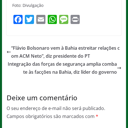
Foto: Divulgação
F
T
E
W
M
Pr
a
w
m
h
e
in
c
itt
ai
at
ss
t
e
er
l
s
a
“Flávio Bolsonaro vem à Bahia estreitar relações c
b
A
g
om ACM Neto”, diz presidente do PT
o
p
e
Integração das forças de segurança amplia comba
o
p
te às facções na Bahia, diz líder do governo
k
Deixe um comentário
O seu endereço de e-mail não será publicado.
Campos obrigatórios são marcados com
*