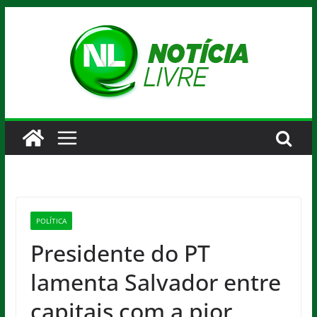
Pular
para
o
conteúdo
POLÍTICA
Presidente do PT
lamenta Salvador entre
capitais com a pior