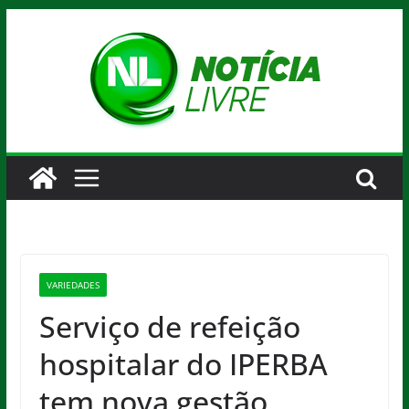
Pular
para
o
conteúdo
VARIEDADES
Serviço de refeição
hospitalar do IPERBA
tem nova gestão