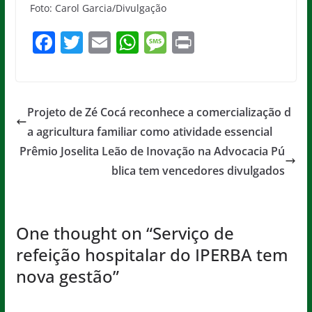
Foto: Carol Garcia/Divulgação
F
T
E
W
M
Pr
a
w
m
h
e
in
c
itt
ai
at
ss
t
e
er
l
s
a
Projeto de Zé Cocá reconhece a comercialização d
b
A
g
a agricultura familiar como atividade essencial
o
p
e
Prêmio Joselita Leão de Inovação na Advocacia Pú
o
p
blica tem vencedores divulgados
k
One thought on “
Serviço de
refeição hospitalar do IPERBA tem
nova gestão
”