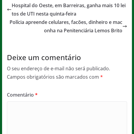
e
er
l
s
a
Hospital do Oeste, em Barreiras, ganha mais 10 lei
b
A
g
tos de UTI nesta quinta-feira
o
p
e
Polícia apreende celulares, facões, dinheiro e mac
o
p
onha na Penitenciária Lemos Brito
k
Deixe um comentário
O seu endereço de e-mail não será publicado.
Campos obrigatórios são marcados com
*
Comentário
*