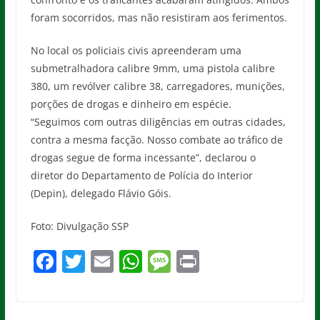
foram socorridos, mas não resistiram aos ferimentos.
No local os policiais civis apreenderam uma
submetralhadora calibre 9mm, uma pistola calibre
380, um revólver calibre 38, carregadores, munições,
porções de drogas e dinheiro em espécie.
“Seguimos com outras diligências em outras cidades,
contra a mesma facção. Nosso combate ao tráfico de
drogas segue de forma incessante”, declarou o
diretor do Departamento de Polícia do Interior
(Depin), delegado Flávio Góis.
Foto: Divulgação SSP
F
T
E
W
M
Pr
a
w
m
h
e
in
c
itt
ai
at
ss
t