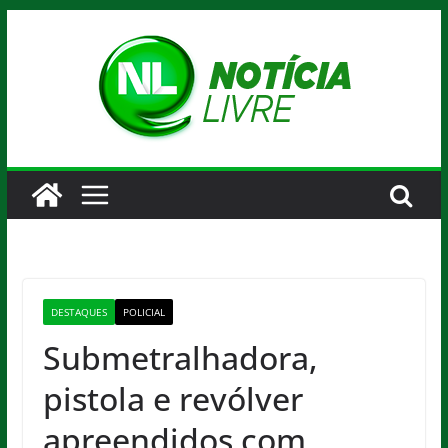
Pular
para
o
conteúdo
DESTAQUES
POLICIAL
Submetralhadora,
pistola e revólver
apreendidos com