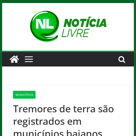
Pular
para
o
conteúdo
MUNICÍPIOS
Tremores de terra são
registrados em
municípios baianos