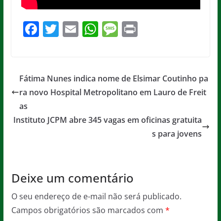
F
T
E
W
M
Pr
a
w
m
h
e
in
c
itt
ai
at
ss
t
e
er
l
s
a
Fátima Nunes indica nome de Elsimar Coutinho pa
b
A
g
ra novo Hospital Metropolitano em Lauro de Freit
o
p
e
as
o
p
Instituto JCPM abre 345 vagas em oficinas gratuita
s para jovens
k
Deixe um comentário
O seu endereço de e-mail não será publicado.
Campos obrigatórios são marcados com
*