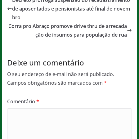
Decreto prorroga suspensão do recadastramento
b
A
g
de aposentados e pensionistas até final de novem
o
p
e
bro
o
p
Corra pro Abraço promove drive thru de arrecada
ção de insumos para população de rua
k
Deixe um comentário
O seu endereço de e-mail não será publicado.
Campos obrigatórios são marcados com
*
Comentário
*