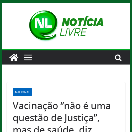
Pular
para
o
conteúdo
NACIONAL
Vacinação “não é uma
questão de Justiça”,
mas de saúde, diz