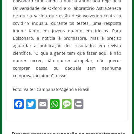
Bolsonaro citou ainda a notícia anunciada hoje pela
Universidade de Oxford e o laboratório AstraZeneca
de que a vacina que estão desenvolvendo contra a
covid-19 induziu, durante os testes, uma resposta
imune tanto em jovens quanto em idosos. Para
Bolsonaro, a notícia é promissora, mas é preciso
aguardar a publicação dos resultados em revista
científica. “O que a gente tem que fazer aqui é não
querer correr, não querer atropelar, não querer
comprar dessa ou daquela sem nenhuma
comprovação ainda”, disse.
Foto: Valter Campanato/Agência Brasil
F
T
E
W
M
Pr
a
w
m
h
e
in
c
itt
ai
at
ss
t
e
er
l
s
a